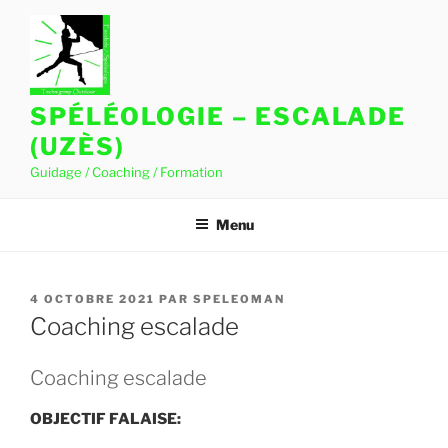
Aller
au
contenu
principal
SPÉLÉOLOGIE – ESCALADE
(UZÈS)
Guidage / Coaching / Formation
Menu
PUBLIÉ
4 OCTOBRE 2021
PAR
SPELEOMAN
LE
Coaching escalade
Coaching escalade
OBJECTIF FALAISE: