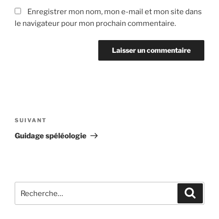
Enregistrer mon nom, mon e-mail et mon site dans
le navigateur pour mon prochain commentaire.
Navigation
de
Article
SUIVANT
l’article
suivant
Guidage spéléologie
R
R
e
e
c
c
h
e